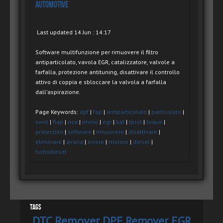
Automotive
Last updated 14 Jun : 14:17
Software multifunzione per rimuovere il filtro
antiparticolato, vavola EGR, catalizzatore, valvole a
farfalla, protezione antituning, disattivare il controllo
attivo di coppia e sbloccare la valvola a farfalla
dall'aspirazione.
Page Keywords:
dpf
|
fap
|
antiparticolato
|
particolato
|
swirl
|
flap
|
nox
|
immo
|
egr
|
kat
|
tprot
|
toque
|
protection
|
software
|
rimuovere
|
disattivare
|
eliminare
|
avaria
|
errore
|
motore
|
diesel
|
turbodiesel
Tags
DTC Remover
DPF Remover
EGR