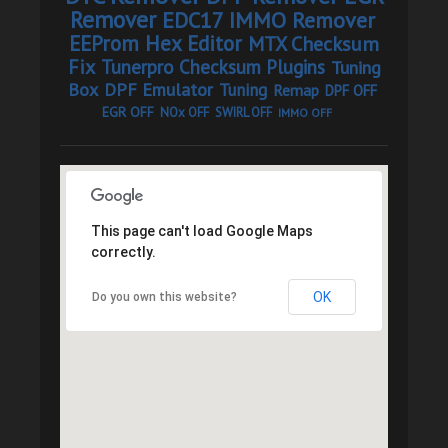
Remover
EDC17 IMMO Remover
EEProm Hex Editor
MTX Checksum
Fix
Tunerpro Checksum Plugins
Tuning
Box
DPF Emulator
Tuning
Remap
DPF OFF
EGR OFF
NOx OFF
SWIRL OFF
IMMO OFF
This page can't load Google Maps
correctly.
OK
Do you own this website?