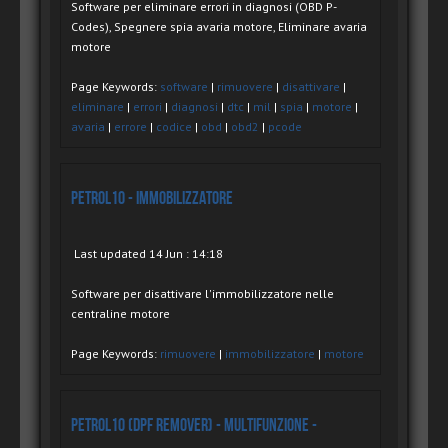
Software per eliminare errori in diagnosi (OBD P-
Codes), Spegnere spia avaria motore, Eliminare avaria
motore
Page Keywords:
software
|
rimuovere
|
disattivare
|
eliminare
|
errori
|
diagnosi
|
dtc
|
mil
|
spia
|
motore
|
avaria
|
errore
|
codice
|
obd
|
obd2
|
pcode
Petrol10 - Immobilizzatore
Last updated 14 Jun : 14:18
Software per disattivare l'immobilizzatore nelle
centraline motore
Page Keywords:
rimuovere
|
immobilizzatore
|
motore
Petrol10 (DPF Remover) - Multifunzione -