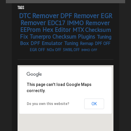
Tags
DTC Remover
DPF Remover
EGR
Remover
EDC17 IMMO Remover
EEProm Hex Editor
MTX Checksum
Fix
Tunerpro Checksum Plugins
Tuning
Box
DPF Emulator
Tuning
Remap
DPF OFF
EGR OFF
NOx OFF
SWIRL OFF
IMMO OFF
This page can't load Google Maps
correctly.
OK
Do you own this website?