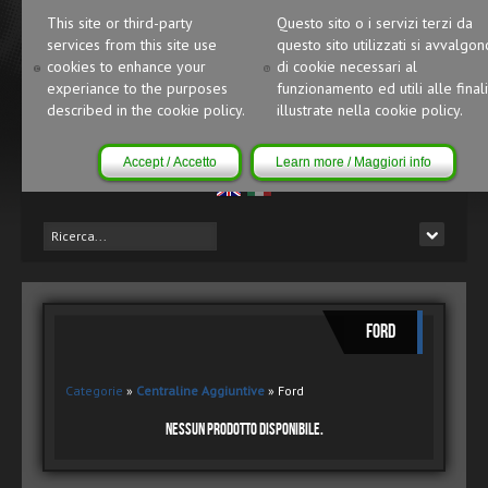
This site or third-party
Questo sito o i servizi terzi da
services from this site use
questo sito utilizzati si avvalgon
cookies to enhance your
di cookie necessari al
experiance to the purposes
funzionamento ed utili alle finali
described in the cookie policy.
illustrate nella cookie policy.
Accept / Accetto
Learn more / Maggiori info
Ford
Categorie
»
Centraline Aggiuntive
» Ford
Nessun Prodotto Disponibile.