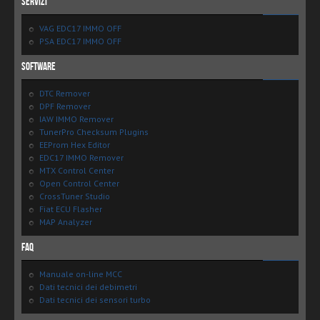
Servizi
VAG EDC17 IMMO OFF
PSA EDC17 IMMO OFF
Software
DTC Remover
DPF Remover
IAW IMMO Remover
TunerPro Checksum Plugins
EEProm Hex Editor
EDC17 IMMO Remover
MTX Control Center
Open Control Center
CrossTuner Studio
Fiat ECU Flasher
MAP Analyzer
FAQ
Manuale on-line MCC
Dati tecnici dei debimetri
Dati tecnici dei sensori turbo