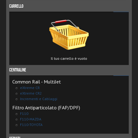
Carrello
Il tuo carrello è vuoto
Centraline
Common Rail - MultiJet
eXtreme CR
eXtreme CR2
Incrementi e Cablaggi
Filtro Antiparticolato (FAP/DPF)
F110
F110-MAZDA
F110-TOYOTA