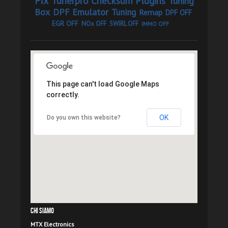
Fix
Tunerpro Checksum Plugins
Tuning
Box
DPF Emulator
Tuning
Remap
DPF OFF
EGR OFF
NOx OFF
SWIRL OFF
IMMO OFF
This page can't load Google Maps
correctly.
OK
Do you own this website?
Chi Siamo
MTX Electronics