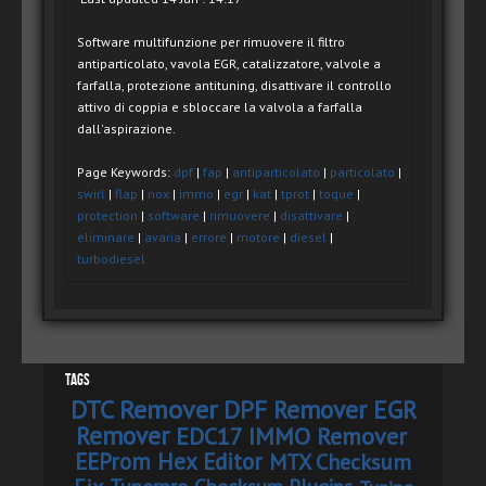
Software multifunzione per rimuovere il filtro
antiparticolato, vavola EGR, catalizzatore, valvole a
farfalla, protezione antituning, disattivare il controllo
attivo di coppia e sbloccare la valvola a farfalla
dall'aspirazione.
Page Keywords:
dpf
|
fap
|
antiparticolato
|
particolato
|
swirl
|
flap
|
nox
|
immo
|
egr
|
kat
|
tprot
|
toque
|
protection
|
software
|
rimuovere
|
disattivare
|
eliminare
|
avaria
|
errore
|
motore
|
diesel
|
turbodiesel
Tags
DTC Remover
DPF Remover
EGR
Remover
EDC17 IMMO Remover
EEProm Hex Editor
MTX Checksum