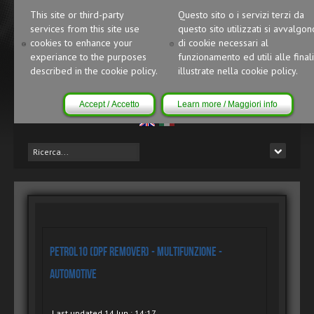
This site or third-party
Questo sito o i servizi terzi da
services from this site use
questo sito utilizzati si avvalgon
cookies to enhance your
di cookie necessari al
experiance to the purposes
funzionamento ed utili alle finali
described in the cookie policy.
illustrate nella cookie policy.
Accept / Accetto
Learn more / Maggiori info
Petrol10 (DPF Remover) - Multifunzione -
Automotive
Last updated 14 Jun : 14:17