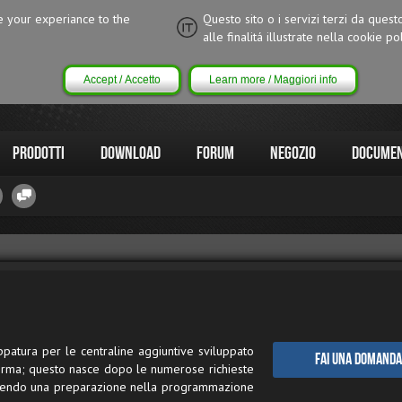
ce your experiance to the
Questo sito o i servizi terzi da quest
alle finalitá illustrate nella cookie pol
Accept / Accetto
Learn more / Maggiori info
Prodotti
Download
Forum
Negozio
Documen
patura per le centraline aggiuntive sviluppato
Fai una domanda
orma; questo nasce dopo le numerose richieste
 avendo una preparazione nella programmazione