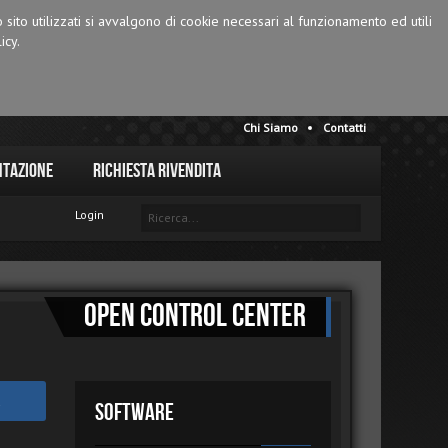
o sito utilizzati si avvalgono di cookie necessari al funzionamento ed utili
icy.
Chi Siamo
Contatti
tazione
Richiesta Rivendita
Login
Open Control Center
Software