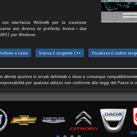
s con interfaccia WxSmith per la creazione
e usarne uno diverso se preferito. Invece i due
MinGW32 per Windows.
Windows e Linux
Scarica il sorgente C++
Visualizza il codice sorg
n attività sportive in circuiti delimitati o chiusi e comunque compatibilmen
responsabilità per qualsiasi utilizzo non conforme alle leggi del Paese in cui