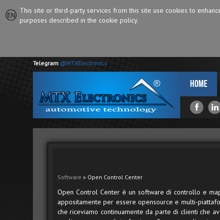
This site or third-party services from this site use cookies to enhan
purposes described in the cookie policy.
Telegram
@MTXElectronics
Home
Software
» Open Control Center
Open Control Center è un software di controllo e map
appositamente per essere opensource e multi-piattaf
che riceviamo continuamente da parte di clienti che