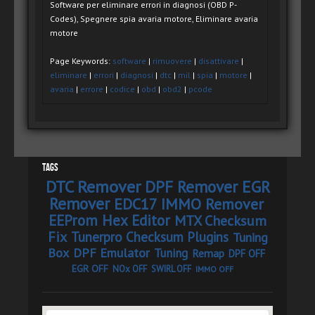
Software per eliminare errori in diagnosi (OBD P-
Codes), Spegnere spia avaria motore, Eliminare avaria
motore
Page Keywords:
software
|
rimuovere
|
disattivare
|
eliminare
|
errori
|
diagnosi
|
dtc
|
mil
|
spia
|
motore
|
avaria
|
errore
|
codice
|
obd
|
obd2
|
pcode
Tags
DTC Remover
DPF Remover
EGR
Remover
EDC17 IMMO Remover
EEProm Hex Editor
MTX Checksum
Fix
Tunerpro Checksum Plugins
Tuning
Box
DPF Emulator
Tuning
Remap
DPF OFF
EGR OFF
NOx OFF
SWIRL OFF
IMMO OFF