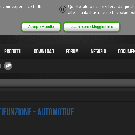
ce your experiance to the
Questo sito o i servizi terzi da quest
alle finalitá illustrate nella cookie pol
Accept / Accetto
Learn more / Maggiori info
Prodotti
Download
Forum
Negozio
Documen
tifunzione - Automotive