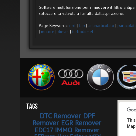
Software multifunzione per rimuovere il filtro antiparti
sbloccare la valvola a farfalla dall'aspirazione.
Page Keywords:
dpf
|
fap
|
antiparticolato
|
particolat
|
motore
|
diesel
|
turbodiesel
Tags
DTC Remover
DPF
This
Remover
EGR Remover
Maps
EDC17 IMMO Remover