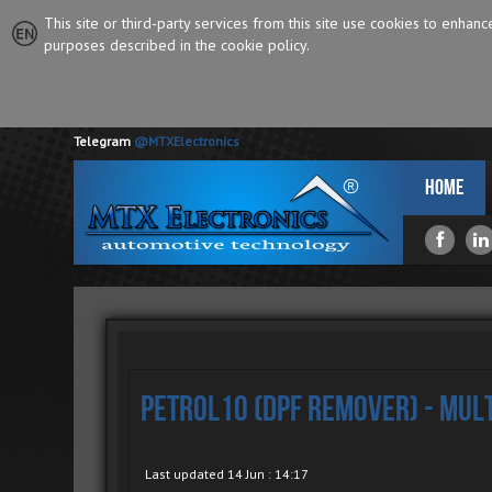
This site or third-party services from this site use cookies to enhan
purposes described in the cookie policy.
Telegram
@MTXElectronics
Home
Petrol10 (DPF Remover) - Mul
Last updated 14 Jun : 14:17