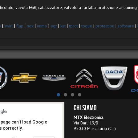
colato, vavola EGR, catalizzatore, valvole a farfalla, protezione antituning, 
o
|
swirl
|
flap
|
nox
|
immo
|
egr
|
kat
|
tprot
|
toque
|
protection
|
software
|
Chi Siamo
MTX Electronics
 page can't load Google
Via Bari, 19/B
 correctly.
95030 Mascalucia (CT)