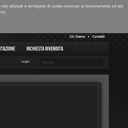
o sito utilizzati si avvalgono di cookie necessari al funzionamento ed utili
icy.
Chi Siamo
Contatti
tazione
Richiesta Rivendita
Login