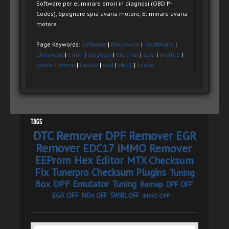
Software per eliminare errori in diagnosi (OBD P-
Codes), Spegnere spia avaria motore, Eliminare avaria
motore
Page Keywords:
software
|
rimuovere
|
disattivare
|
eliminare
|
errori
|
diagnosi
|
dtc
|
mil
|
spia
|
motore
|
avaria
|
errore
|
codice
|
obd
|
obd2
|
pcode
Tags
DTC Remover
DPF Remover
EGR
Remover
EDC17 IMMO Remover
EEProm Hex Editor
MTX Checksum
Fix
Tunerpro Checksum Plugins
Tuning
Box
DPF Emulator
Tuning
Remap
DPF OFF
EGR OFF
NOx OFF
SWIRL OFF
IMMO OFF