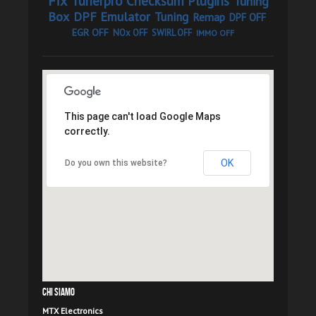
Fix
Tunerpro Checksum Plugins
Tuning
Box
DPF Emulator
Tuning
Remap
DPF OFF
EGR OFF
NOx OFF
SWIRL OFF
IMMO OFF
This page can't load Google Maps
correctly.
OK
Do you own this website?
Chi Siamo
MTX Electronics