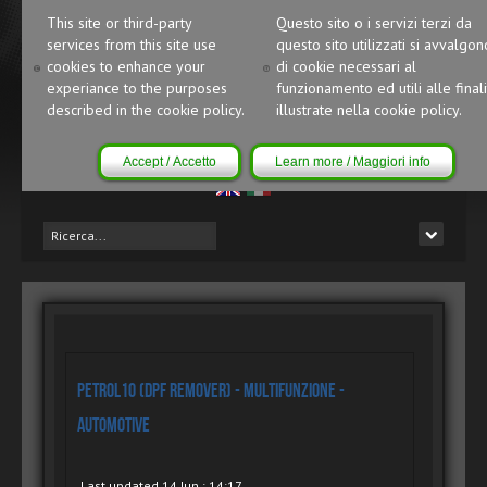
This site or third-party
Questo sito o i servizi terzi da
services from this site use
questo sito utilizzati si avvalgon
cookies to enhance your
di cookie necessari al
experiance to the purposes
funzionamento ed utili alle finali
described in the cookie policy.
illustrate nella cookie policy.
Accept / Accetto
Learn more / Maggiori info
Petrol10 (DPF Remover) - Multifunzione -
Automotive
Last updated 14 Jun : 14:17