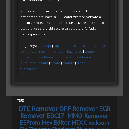
Software multifunzione per rimuovere il filtro
antiparticolato, vavola EGR, catalizzatore, valvole a
farfalla, protezione antituning, disattivare il controllo
attivo di coppia e sbloccare la valvola a farfalla
dall'aspirazione.
Page Keywords:
dpf
|
fap
|
antiparticolato
|
particolato
|
swirl
|
flap
|
nox
|
immo
|
egr
|
kat
|
tprot
|
toque
|
protection
|
software
|
rimuovere
|
disattivare
|
eliminare
|
avaria
|
errore
|
motore
|
diesel
|
turbodiesel
Tags
DTC Remover
DPF Remover
EGR
Remover
EDC17 IMMO Remover
EEProm Hex Editor
MTX Checksum