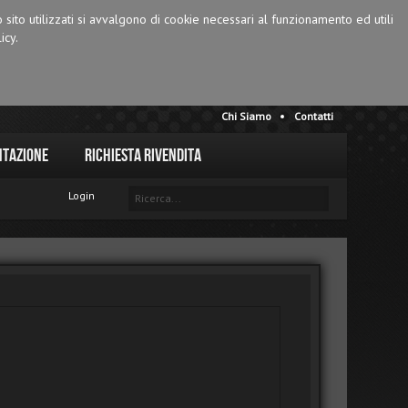
o sito utilizzati si avvalgono di cookie necessari al funzionamento ed utili
icy.
Chi Siamo
Contatti
tazione
Richiesta Rivendita
Login