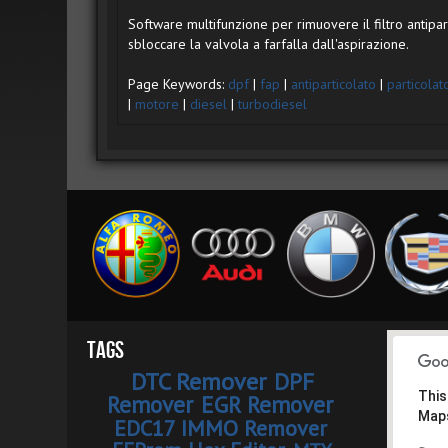
Software multifunzione per rimuovere il filtro antiparti
sbloccare la valvola a farfalla dall'aspirazione.
Page Keywords:
dpf
|
fap
|
antiparticolato
|
particolat
|
motore
|
diesel
|
turbodiesel
Tags
DTC Remover
DPF
This
Remover
EGR Remover
Maps
EDC17 IMMO Remover