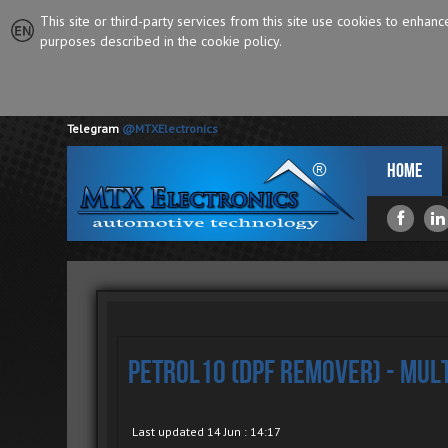
This site or third-party services from this site use cookies to enhan
purposes described in the cookie policy.
Telegram
@MTXElectronics
Home
Petrol10 (DPF Remover) - Mul
Last updated 14 Jun : 14:17