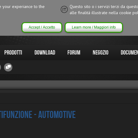
ce your experiance to the
Questo sito o i servizi terzi da quest
alle finalitá illustrate nella cookie pol
Accept / Accetto
Learn more / Maggiori info
Prodotti
Download
Forum
Negozio
Documen
tifunzione - Automotive