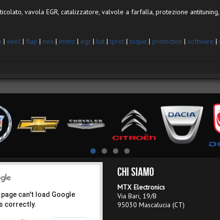
colato, vavola EGR, catalizzatore, valvole a farfalla, protezione antituning, 
o
|
swirl
|
flap
|
nox
|
immo
|
egr
|
kat
|
tprot
|
toque
|
protection
|
software
|
Chi Siamo
MTX Electronics
 page can't load Google
Via Bari, 19/B
 correctly.
95030 Mascalucia (CT)