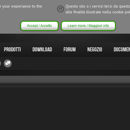
ce your experiance to the
Questo sito o i servizi terzi da quest
alle finalitá illustrate nella cookie pol
Accept / Accetto
Learn more / Maggiori info
Prodotti
Download
Forum
Negozio
Documen