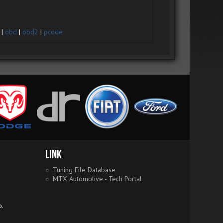
|
obd
|
obd2
|
pcode
Link
Tuning File Database
MTX Automotive - Tech Portal
o.