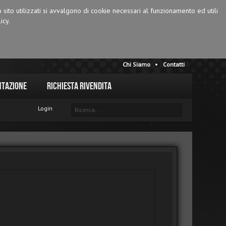
o sito utilizzati si avvalgono di cookie necessari al funzionamento ed utili
icy.
Chi Siamo
Contatti
tazione
Richiesta Rivendita
Login