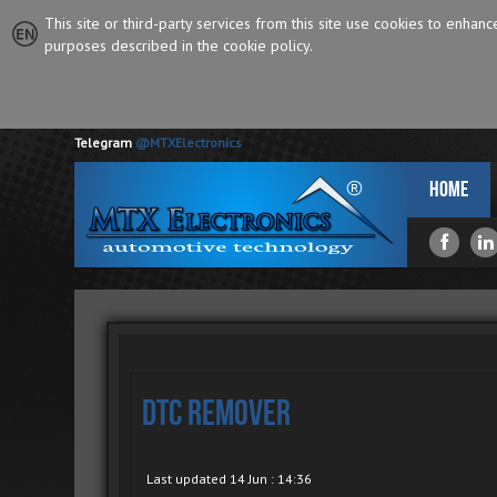
This site or third-party services from this site use cookies to enhan
purposes described in the cookie policy.
Telegram
@MTXElectronics
Home
DTC Remover
Last updated 14 Jun : 14:36