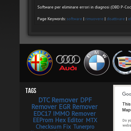
Software per eliminare errori in diagnosi (OBD P-Co
Page Keywords:
software
|
rimuovere
|
disattivare
|
e
Tags
DTC Remover
DPF
This
Remover
EGR Remover
Maps
EDC17 IMMO Remover
EEProm Hex Editor
MTX
Do y
Checksum Fix
Tunerpro
webs