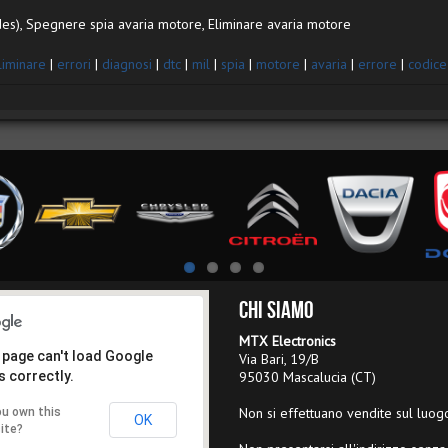
des), Spegnere spia avaria motore, Eliminare avaria motore
liminare
|
errori
|
diagnosi
|
dtc
|
mil
|
spia
|
motore
|
avaria
|
errore
|
codice
Chi Siamo
MTX Electronics
 page can't load Google
Via Bari, 19/B
 correctly.
95030 Mascalucia (CT)
Non si effettuano vendite sul luog
ou own this
OK
ite?