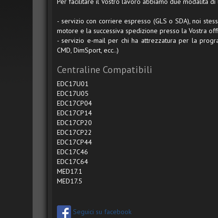
Per facilitare il Vostro lavoro abbiamo due modalità di 
- servizio con corriere espresso (GLS o SDA), noi stessi
motore e la successiva spedizione presso la Vostra offi
- servizio e-mail per chi ha attrezzatura per la prog
CMD, DimSport, ecc..)
Centraline Compatibili
EDC17U01
EDC17U05
EDC17CP04
EDC17CP14
EDC17CP20
EDC17CP22
EDC17CP44
EDC17C46
EDC17C64
MED17.1
MED17.5
Seguici su facebook