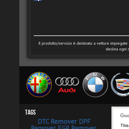
Il prodotto/servizio è destinato a vetture impiegate i
declina ogni 
Tags
DTC Remover
DPF
This
Remover
EGR Remover