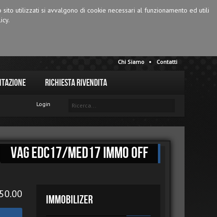
o sito utilizzati si avvalgono di cookie necessari al funzionamento ed utili
icy.
Chi Siamo
Contatti
tazione
Richiesta Rivendita
Login
VAG EDC17/MED17 IMMO OFF
50.00
Immobilizer