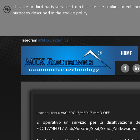
This site or third-party services from this site use cookies to enhan
purposes described in the cookie policy.
Telegram
@MTXElectronics
Home
Immobilizer
» VAG EDC17/MED17 IMMO OFF
E' operativo un servizio per la disattivazione de
EDC17/MED17 Audi/Porsche/Seat/Skoda/Volkswagen.