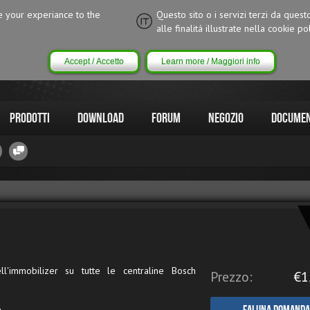
ce your experiance to the
Questo sito o i servizi terzi da quest
alle finalitá illustrate nella cookie pol
Accept / Accetto
Learn more / Maggiori info
Prodotti
Download
Forum
Negozio
Documen
ll'immobilizer su tutte le centraline Bosch
Prezzo:
€1