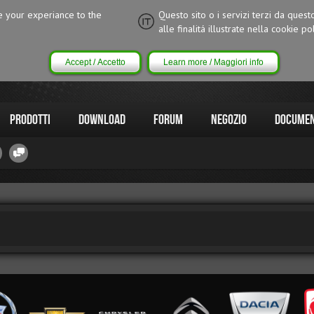
ce your experiance to the
Questo sito o i servizi terzi da quest
alle finalitá illustrate nella cookie pol
Accept / Accetto
Learn more / Maggiori info
Prodotti
Download
Forum
Negozio
Documen