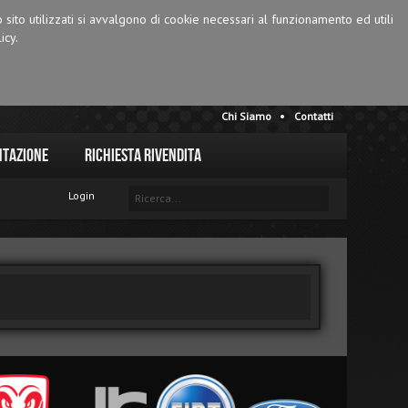
o sito utilizzati si avvalgono di cookie necessari al funzionamento ed utili
icy.
Chi Siamo
Contatti
tazione
Richiesta Rivendita
Login