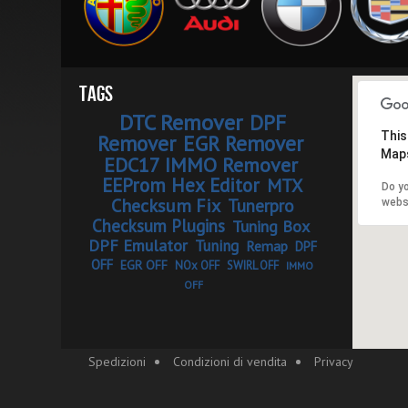
Tags
DTC Remover
DPF
This
Remover
EGR Remover
Maps
EDC17 IMMO Remover
EEProm Hex Editor
MTX
Do y
Checksum Fix
Tunerpro
webs
Checksum Plugins
Tuning Box
DPF Emulator
Tuning
Remap
DPF
OFF
EGR OFF
NOx OFF
SWIRL OFF
IMMO
OFF
Spedizioni
Condizioni di vendita
Privacy