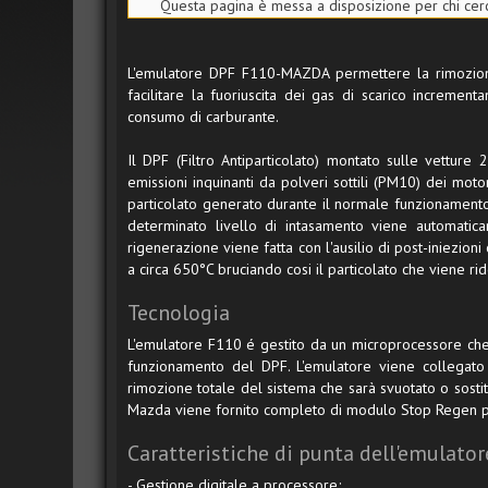
Questa pagina è messa a disposizione per chi cerca
L'emulatore DPF F110-MAZDA permettere la rimozione
facilitare la fuoriuscita dei gas di scarico incremen
consumo di carburante.
Il DPF (Filtro Antiparticolato) montato sulle vettur
emissioni inquinanti da polveri sottili (PM10) dei motori
particolato generato durante il normale funzionamento 
determinato livello di intasamento viene automatica
rigenerazione viene fatta con l'ausilio di post-iniezion
a circa 650°C bruciando cosi il particolato che viene rid
Tecnologia
L'emulatore F110 é gestito da un microprocessore che 
funzionamento del DPF. L'emulatore viene collegato
rimozione totale del sistema che sarà svuotato o sostit
Mazda viene fornito completo di modulo Stop Regen per
Caratteristiche di punta dell'emulator
- Gestione digitale a processore;