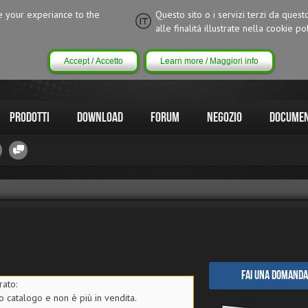
ce your experiance to the
Questo sito o i servizi terzi da quest
alle finalitá illustrate nella cookie pol
Accept / Accetto
Learn more / Maggiori info
Prodotti
Download
Forum
Negozio
Documen
Fai una domanda
rato:
o catalogo e non è più in vendita.