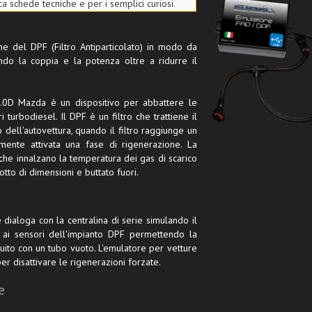
 schede tecniche e per i semplici curiosi.
 del DPF (Filtro Antiparticolato) in modo da
tando la coppia e la potenza oltre a ridurre il
e 2.0D Mazda è un dispositivo per abbattere le
 turbodiesel. Il DPF è un filtro che trattiene il
dell'autovettura, quando il filtro raggiunge un
mente attivata una fase di rigenerazione. La
i che innalzano la temperatura dei gas di scarico
otto di dimensioni e buttato fuori.
dialoga con la centralina di serie simulando il
 ai sensori dell'impianto DPF permettendo la
uito con un tubo vuoto. L'emulatore per vetture
 disattivare le rigenerazioni forzate.
e