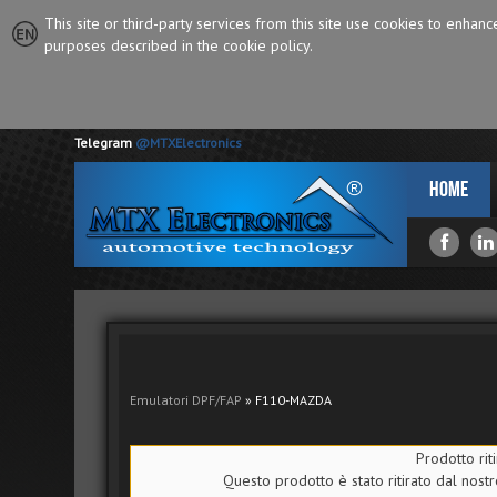
This site or third-party services from this site use cookies to enhan
purposes described in the cookie policy.
Telegram
@MTXElectronics
Home
Emulatori DPF/FAP
» F110-MAZDA
Prodotto riti
Questo prodotto è stato ritirato dal nostr