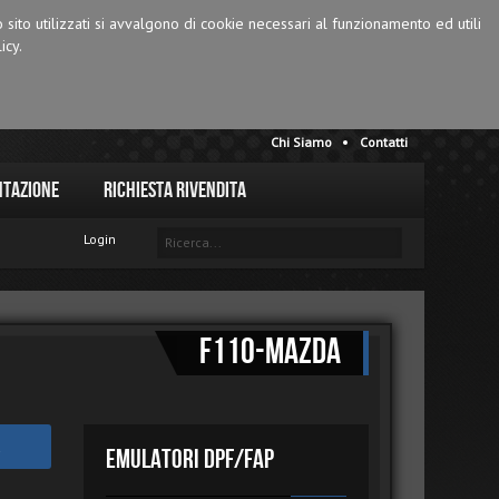
o sito utilizzati si avvalgono di cookie necessari al funzionamento ed utili
icy.
Chi Siamo
Contatti
tazione
Richiesta Rivendita
Login
F110-MAZDA
Emulatori DPF/FAP