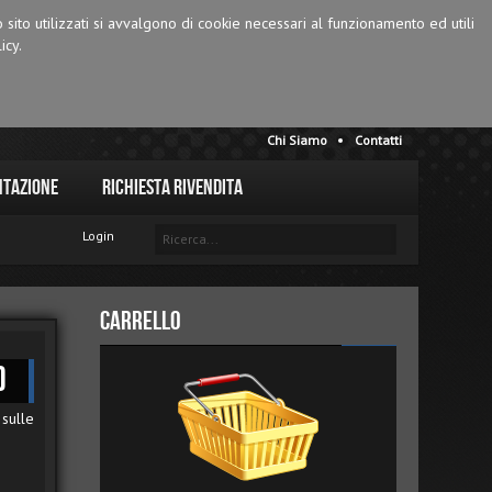
o sito utilizzati si avvalgono di cookie necessari al funzionamento ed utili
icy.
Chi Siamo
Contatti
tazione
Richiesta Rivendita
Login
Carrello
)
sulle