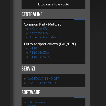
Il tuo carrello è vuoto
Centraline
Common Rail - MultiJet
eXtreme CR
eXtreme CR2
Incrementi e Cablaggi
Filtro Antiparticolato (FAP/DPF)
F110
F110-MAZDA
F110-TOYOTA
Servizi
VAG EDC17 IMMO OFF
PSA EDC17 IMMO OFF
Software
DTC Remover