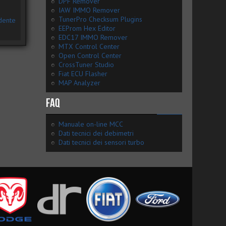
DPF Remover
IAW IMMO Remover
TunerPro Checksum Plugins
dente
EEProm Hex Editor
EDC17 IMMO Remover
MTX Control Center
Open Control Center
CrossTuner Studio
Fiat ECU Flasher
MAP Analyzer
FAQ
Manuale on-line MCC
Dati tecnici dei debimetri
Dati tecnici dei sensori turbo