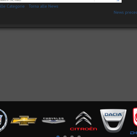
alle Categorie
Torna alle News
News prece