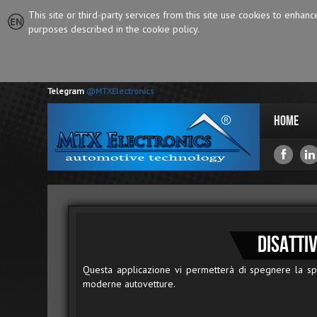
This site or third-party services from this site use cookies to enhan
purposes described in the cookie policy.
Telegram
@MTXElectronics
Home
Disatti
Questa applicazione vi permetterà di spegnere la sp
moderne autovetture.