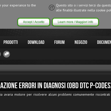
ce your experiance to the
Questo sito o i servizi terzi da quest
alle finalitá illustrate nella cookie pol
Accept / Accetto
Learn more / Maggiori info
Prodotti
Download
Forum
Negozio
Documen
vazione errori in diagnosi (OBD DTC P-Codes
ia avaria motore per risolvere alcuni problemi comunemente riscontrati 