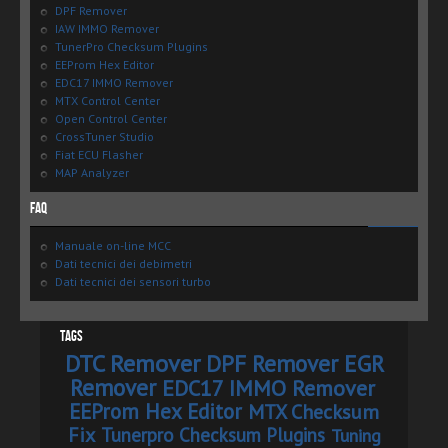
DPF Remover
IAW IMMO Remover
TunerPro Checksum Plugins
EEProm Hex Editor
EDC17 IMMO Remover
MTX Control Center
Open Control Center
CrossTuner Studio
Fiat ECU Flasher
MAP Analyzer
FAQ
Manuale on-line MCC
Dati tecnici dei debimetri
Dati tecnici dei sensori turbo
Tags
DTC Remover
DPF Remover
EGR
Remover
EDC17 IMMO Remover
EEProm Hex Editor
MTX Checksum
Fix
Tunerpro Checksum Plugins
Tuning