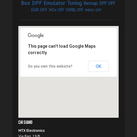
Box
DPF Emulator
Tuning
Remap
DPF OFF
EGR OFF
NOx OFF
SWIRL OFF
IMMO OFF
This page can't load Google Maps
correctly.
OK
Do you own this website?
Chi Siamo
MTX Electronics
Via Bari, 19/B