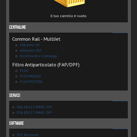
Il tuo carrello è vuoto
Centraline
Common Rail - MultiJet
eXtreme CR
eXtreme CR2
Incrementi e Cablaggi
Filtro Antiparticolato (FAP/DPF)
F110
F110-MAZDA
F110-TOYOTA
Servizi
VAG EDC17 IMMO OFF
PSA EDC17 IMMO OFF
Software
DTC Remover