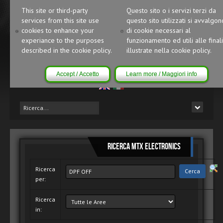
This site or third-party
Questo sito o i servizi terzi da
services from this site use
questo sito utilizzati si avvalgon
cookies to enhance your
di cookie necessari al
experiance to the purposes
funzionamento ed utili alle finali
described in the cookie policy.
illustrate nella cookie policy.
Accept / Accetto
Learn more / Maggiori info
Ricerca MTX Electronics
Ricerca
per:
Ricerca
in: