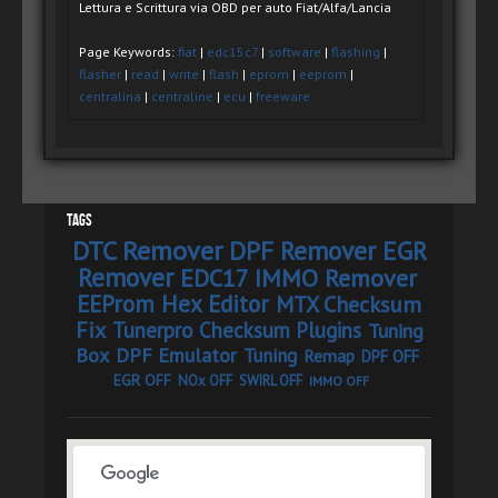
Lettura e Scrittura via OBD per auto Fiat/Alfa/Lancia
Page Keywords:
fiat
|
edc15c7
|
software
|
flashing
|
flasher
|
read
|
write
|
flash
|
eprom
|
eeprom
|
centralina
|
centraline
|
ecu
|
freeware
Tags
DTC Remover
DPF Remover
EGR
Remover
EDC17 IMMO Remover
EEProm Hex Editor
MTX Checksum
Fix
Tunerpro Checksum Plugins
Tuning
Box
DPF Emulator
Tuning
Remap
DPF OFF
EGR OFF
NOx OFF
SWIRL OFF
IMMO OFF