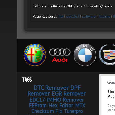
Lettura e Scrittura via OBD per auto Fiat/Alfa/Lancia
Page Keywords:
fiat
|
edc15c7
|
software
|
flashing
|
f
Tags
DTC Remover
DPF
This
Remover
EGR Remover
Maps
EDC17 IMMO Remover
EEProm Hex Editor
MTX
Do y
Checksum Fix
Tunerpro
webs