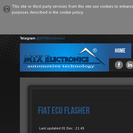
This site or third-party services from this site use cookies to enhan
purposes described in the cookie policy.
Telegram
@MTXElectronics
Home
Fiat ECU Flasher
Last updated 01 Dec : 21:45