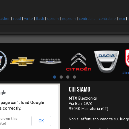
lasher
|
read
|
write
|
flash
|
eprom
|
eeprom
|
centralina
|
centraline
|
ecu
|
Chi Siamo
MTX Electronics
 page can't load Google
Via Bari, 19/B
 correctly.
95030 Mascalucia (CT)
Non si effettuano vendite sul luog
ou own this
OK
ite?