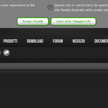
ce your experiance to the
Questo sito o i servizi terzi da quest
alle finalitá illustrate nella cookie pol
Accept / Accetto
Learn more / Maggiori info
Prodotti
Download
Forum
Negozio
Documen