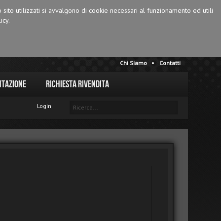
o sito utilizzati si avvalgono di cookie necessari al funzionamento ed utili
icy.
Chi Siamo
Contatti
tazione
Richiesta Rivendita
Login