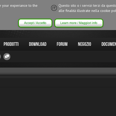
ce your experiance to the
Questo sito o i servizi terzi da quest
alle finalitá illustrate nella cookie pol
Accept / Accetto
Learn more / Maggiori info
Prodotti
Download
Forum
Negozio
Documen