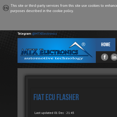
This site or third-party services from this site use cookies to enhan
purposes described in the cookie policy.
Telegram
@MTXElectronics
Home
Fiat ECU Flasher
Last updated 01 Dec : 21:45