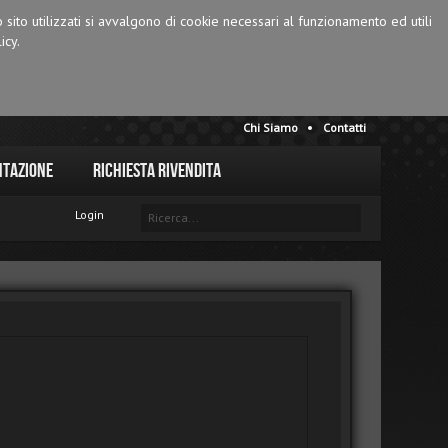
o sito utilizzati si avvalgono di cookie necessari al funzionamento ed utili
icy.
Chi Siamo
Contatti
tazione
Richiesta Rivendita
Login