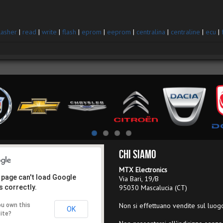
lasher
|
read
|
write
|
flash
|
eprom
|
eeprom
|
centralina
|
centraline
|
ecu
|
Chi Siamo
MTX Electronics
 page can't load Google
Via Bari, 19/B
 correctly.
95030 Mascalucia (CT)
Non si effettuano vendite sul luog
ou own this
OK
ite?