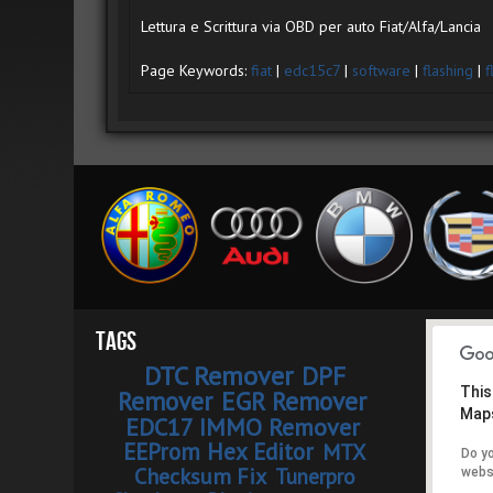
Lettura e Scrittura via OBD per auto Fiat/Alfa/Lancia
Page Keywords:
fiat
|
edc15c7
|
software
|
flashing
|
f
Tags
DTC Remover
DPF
This
Remover
EGR Remover
Maps
EDC17 IMMO Remover
EEProm Hex Editor
MTX
Do y
Checksum Fix
Tunerpro
webs