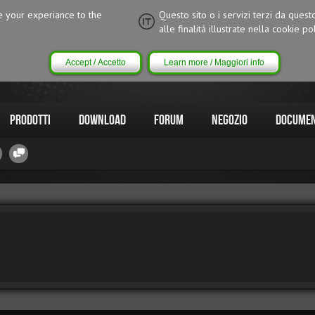
ce your experiance to the
Questo sito o i servizi terzi da quest
alle finalitá illustrate nella cookie pol
Accept / Accetto
Learn more / Maggiori info
Prodotti
Download
Forum
Negozio
Documen