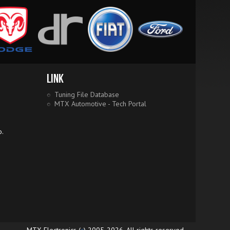
Link
Tuning File Database
MTX Automotive - Tech Portal
o.
MTX Electronics (
c
) 2005-2026, All rights reserved.