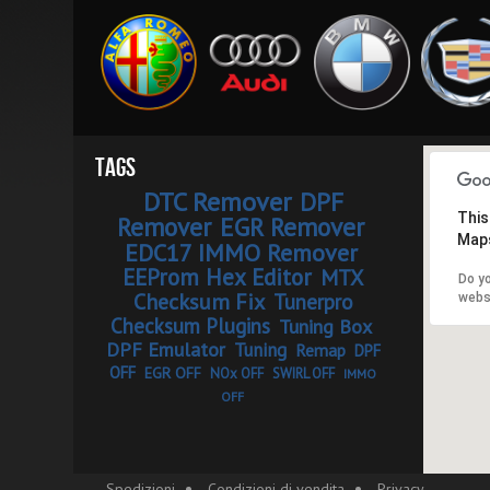
Tags
DTC Remover
DPF
This
Remover
EGR Remover
Maps
EDC17 IMMO Remover
EEProm Hex Editor
MTX
Do y
Checksum Fix
Tunerpro
webs
Checksum Plugins
Tuning Box
DPF Emulator
Tuning
Remap
DPF
OFF
EGR OFF
NOx OFF
SWIRL OFF
IMMO
OFF
Spedizioni
Condizioni di vendita
Privacy