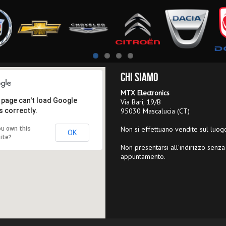
Chi Siamo
MTX Electronics
 page can't load Google
Via Bari, 19/B
 correctly.
95030 Mascalucia (CT)
Non si effettuano vendite sul luog
ou own this
OK
ite?
Non presentarsi all'indirizzo senza
appuntamento.