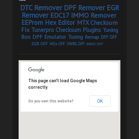
DTC Remover
DPF Remover
EGR
Remover
EDC17 IMMO Remover
EEProm Hex Editor
MTX Checksum
Fix
Tunerpro Checksum Plugins
Tuning
Box
DPF Emulator
Tuning
Remap
DPF OFF
EGR OFF
NOx OFF
SWIRL OFF
IMMO OFF
This page can't load Google Maps
correctly.
OK
Do you own this website?