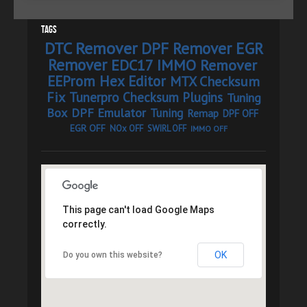
Tags
DTC Remover
DPF Remover
EGR
Remover
EDC17 IMMO Remover
EEProm Hex Editor
MTX Checksum
Fix
Tunerpro Checksum Plugins
Tuning
Box
DPF Emulator
Tuning
Remap
DPF OFF
EGR OFF
NOx OFF
SWIRL OFF
IMMO OFF
This page can't load Google Maps
correctly.
OK
Do you own this website?