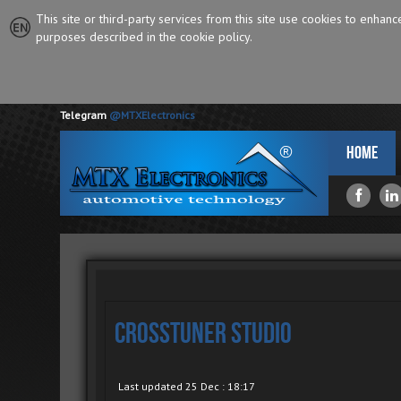
This site or third-party services from this site use cookies to enhan
purposes described in the cookie policy.
Telegram
@MTXElectronics
Home
CrossTuner Studio
Last updated 25 Dec : 18:17