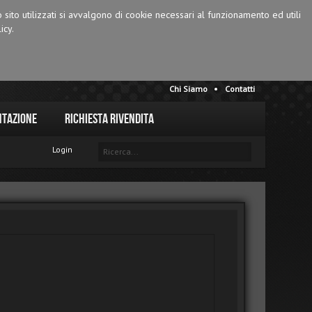
o sito utilizzati si avvalgono di cookie necessari al funzionamento ed utili
icy.
Chi Siamo
Contatti
tazione
Richiesta Rivendita
Login