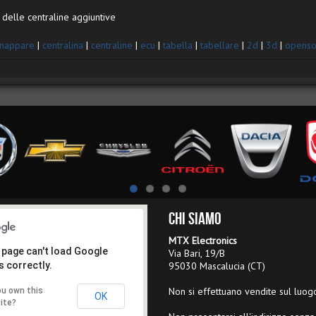
delle centraline aggiuntive
mappare
|
centralina
|
centraline
|
ecu
|
tabella
|
tabellare
|
2d
|
3d
|
openso
Chi Siamo
MTX Electronics
 page can't load Google
Via Bari, 19/B
 correctly.
95030 Mascalucia (CT)
Non si effettuano vendite sul luog
ou own this
OK
ite?