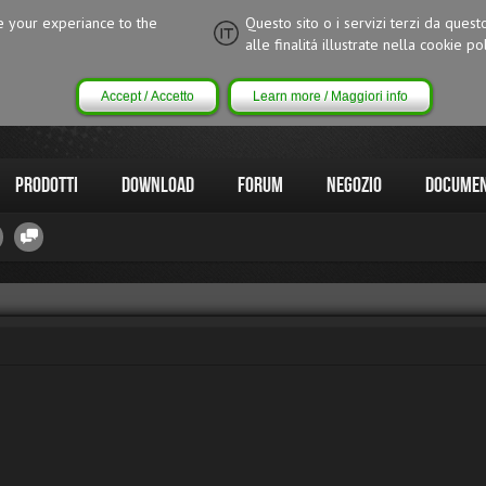
ce your experiance to the
Questo sito o i servizi terzi da quest
alle finalitá illustrate nella cookie pol
Accept / Accetto
Learn more / Maggiori info
Prodotti
Download
Forum
Negozio
Documen