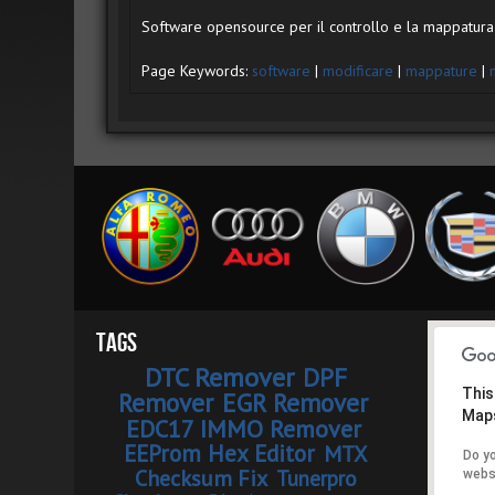
Software opensource per il controllo e la mappatura 
Page Keywords:
software
|
modificare
|
mappature
|
Tags
DTC Remover
DPF
This
Remover
EGR Remover
Maps
EDC17 IMMO Remover
EEProm Hex Editor
MTX
Do y
Checksum Fix
Tunerpro
webs