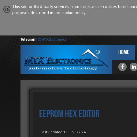
This site or third-party services from this site use cookies to enhan
purposes described in the cookie policy.
Telegram
@MTXElectronics
Home
EEProm Hex Editor
Last updated 18 Jun : 22:24