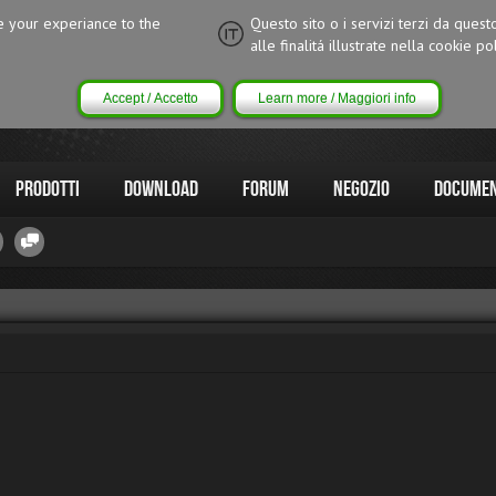
ce your experiance to the
Questo sito o i servizi terzi da quest
alle finalitá illustrate nella cookie pol
Accept / Accetto
Learn more / Maggiori info
Prodotti
Download
Forum
Negozio
Documen