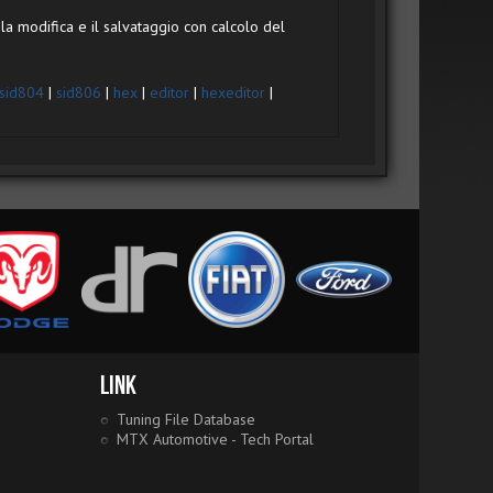
a modifica e il salvataggio con calcolo del
sid804
|
sid806
|
hex
|
editor
|
hexeditor
|
Link
Tuning File Database
MTX Automotive - Tech Portal