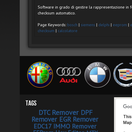
Software in grado di gestire la rappresentazione in 
checksum automatico.
Page Keywords:
bosch
|
siemens
|
delphi
|
eeprom
|
checksum
|
calcolatore
Tags
DTC Remover
DPF
This
Remover
EGR Remover
Maps
EDC17 IMMO Remover