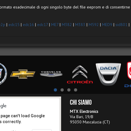
formato esadecimale di ogni singolo byte del file eeprom e di consentirne l
e2p
|
edc15
|
edc16
|
edc17
|
ME7
|
M382
|
M383
|
M592
|
MED9
|
sid801
|
Chi Siamo
MTX Electronics
 page can't load Google
Via Bari, 19/B
 correctly.
95030 Mascalucia (CT)