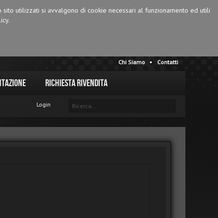
o sito utilizzati si avvalgono di cookie necessari al funzionamento ed utili
icy.
Chi Siamo
Contatti
tazione
Richiesta Rivendita
Login