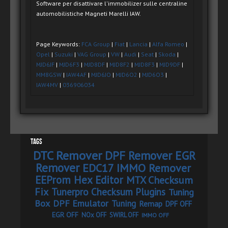
Software per disattivare l'immobilizer sulle centraline
automobilistiche Magneti Marelli IAW.
Page Keywords:
FCA Group
|
Fiat
|
Lancia
|
Alfa Romeo
|
Opel
|
Suzuki
|
VAG Group
|
VW
|
Audi
|
Seat
|
Skoda
|
MJD6JF
|
MJD6F3
|
MJD8DF
|
MJD8F2
|
MJD8F3
|
MJD9DF
|
MM8GSW
|
IAW4AF
|
MJD6JO
|
MJD6O2
|
MJD6O3
|
IAW4MV
|
036906034
Tags
DTC Remover
DPF Remover
EGR
Remover
EDC17 IMMO Remover
EEProm Hex Editor
MTX Checksum
Fix
Tunerpro Checksum Plugins
Tuning
Box
DPF Emulator
Tuning
Remap
DPF OFF
EGR OFF
NOx OFF
SWIRL OFF
IMMO OFF