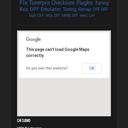
Fix
Tunerpro Checksum Plugins
Tuning
Box
DPF Emulator
Tuning
Remap
DPF OFF
EGR OFF
NOx OFF
SWIRL OFF
IMMO OFF
This page can't load Google Maps
correctly.
OK
Do you own this website?
Chi Siamo