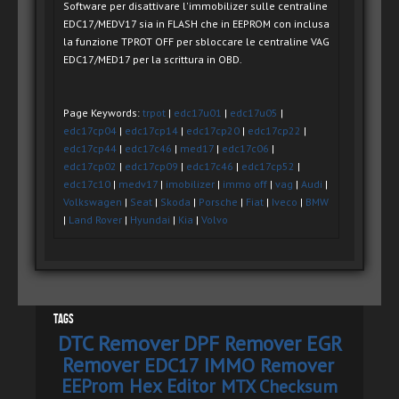
Software per disattivare l'immobilizer sulle centraline
EDC17/MEDV17 sia in FLASH che in EEPROM con inclusa
la funzione TPROT OFF per sbloccare le centraline VAG
EDC17/MED17 per la scrittura in OBD.
Page Keywords:
trpot
|
edc17u01
|
edc17u05
|
edc17cp04
|
edc17cp14
|
edc17cp20
|
edc17cp22
|
edc17cp44
|
edc17c46
|
med17
|
edc17c06
|
edc17cp02
|
edc17cp09
|
edc17c46
|
edc17cp52
|
edc17c10
|
medv17
|
imobilizer
|
immo off
|
vag
|
Audi
|
Volkswagen
|
Seat
|
Skoda
|
Porsche
|
Fiat
|
Iveco
|
BMW
|
Land Rover
|
Hyundai
|
Kia
|
Volvo
Tags
DTC Remover
DPF Remover
EGR
Remover
EDC17 IMMO Remover
EEProm Hex Editor
MTX Checksum