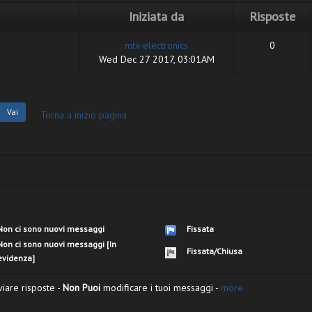
Iniziata da
Risposte
mtx-electronics
0
Wed Dec 27 2017, 03:01AM
Torna a inizio pagina
Non ci sono nuovi messaggi
Fissata
Non ci sono nuovi messaggi [In
Fissata/Chiusa
evidenza]
viare risposte -
Non Puoi
modificare i tuoi messaggi -
more