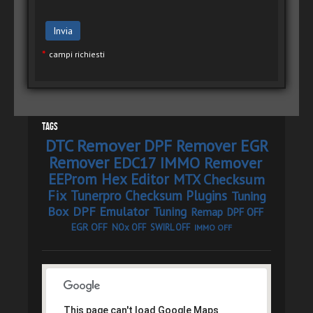
*
campi richiesti
Tags
DTC Remover
DPF Remover
EGR
Remover
EDC17 IMMO Remover
EEProm Hex Editor
MTX Checksum
Fix
Tunerpro Checksum Plugins
Tuning
Box
DPF Emulator
Tuning
Remap
DPF OFF
EGR OFF
NOx OFF
SWIRL OFF
IMMO OFF
This page can't load Google Maps