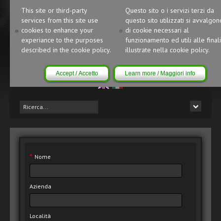
This site or third-party
Questo sito o i servizi terzi da
services from this site use
questo sito utilizzati si avvalgon
cookies to enhance your
di cookie necessari al
experiance to the purposes
funzionamento ed utili alle finali
described in the cookie policy.
illustrate nella cookie policy.
Accept / Accetto
Learn more / Maggiori info
*
Nome
Azienda
Località