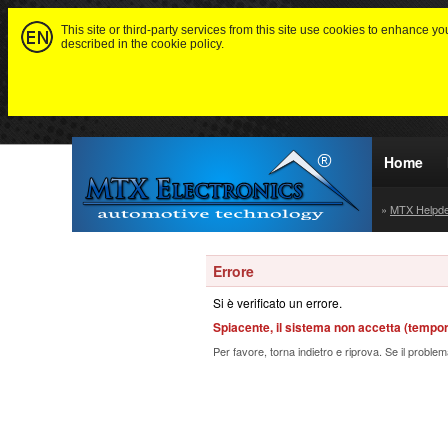
This site or third-party services from this site use cookies to enhance y
described in the cookie policy.
Home
»
MTX Helpd
Errore
Si è verificato un errore.
Spiacente, il sistema non accetta (tempo
Per favore, torna indietro e riprova. Se il problem