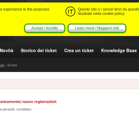
our experiance to the purposes
Questo sito o i servizi terzi da questo
illustrate nella cookie policy.
Accept / Accetto
Learn more / Maggiori info
Novità
Storico dei ticket
Crea un ticket
Knowledge Base
esk
› Errore
raneamente) nuove registrazioni.
a persiste, contattaci.