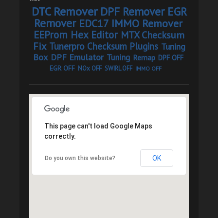
DTC Remover
DPF Remover
EGR
Remover
EDC17 IMMO Remover
EEProm Hex Editor
MTX Checksum
Fix
Tunerpro Checksum Plugins
Tuning
Box
DPF Emulator
Tuning
Remap
DPF OFF
EGR OFF
NOx OFF
SWIRL OFF
IMMO OFF
This page can't load Google Maps
correctly.
OK
Do you own this website?