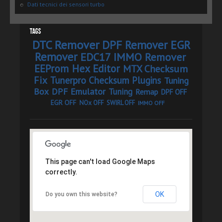
Dati tecnici dei sensori turbo
Tags
DTC Remover
DPF Remover
EGR
Remover
EDC17 IMMO Remover
EEProm Hex Editor
MTX Checksum
Fix
Tunerpro Checksum Plugins
Tuning
Box
DPF Emulator
Tuning
Remap
DPF OFF
EGR OFF
NOx OFF
SWIRL OFF
IMMO OFF
This page can't load Google Maps
correctly.
OK
Do you own this website?