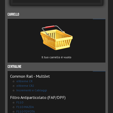
Carrello
Il tuo carrello è vuoto
Centraline
Common Rail - MultiJet
eXtreme CR
eXtreme CR2
Incrementi e Cablaggi
Filtro Antiparticolato (FAP/DPF)
F110
F110-MAZDA
F110-TOYOTA