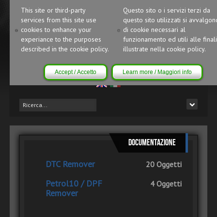
This site or third-party
Questo sito o i servizi terzi da
services from this site use
questo sito utilizzati si avvalgon
cookies to enhance your
di cookie necessari al
experiance to the purposes
funzionamento ed utili alle finali
described in the cookie policy.
illustrate nella cookie policy.
Accept / Accetto
Learn more / Maggiori info
Documentazione
DTC Remover
20 Oggetti
Petrol10 / DPF
4 Oggetti
Remover