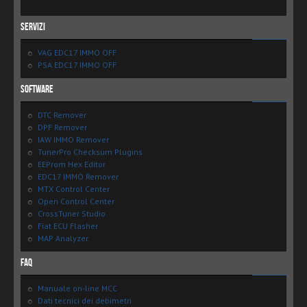
Servizi
VAG EDC17 IMMO OFF
PSA EDC17 IMMO OFF
Software
DTC Remover
DPF Remover
IAW IMMO Remover
TunerPro Checksum Plugins
EEProm Hex Editor
EDC17 IMMO Remover
MTX Control Center
Open Control Center
CrossTuner Studio
Fiat ECU Flasher
MAP Analyzer
FAQ
Manuale on-line MCC
Dati tecnici dei debimetri